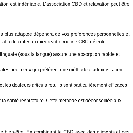
ation est indéniable. L’association CBD et relaxation peut être
 la plus adaptée dépendra de vos préférences personnelles et
é, afin de cibler au mieux votre routine CBD détente.
blinguale (sous la langue) assure une absorption rapide et
déales pour ceux qui préfèrent une méthode d’administration
es douleurs articulaires. Ils sont particulièrement efficaces
r la santé respiratoire. Cette méthode est déconseillée aux
et le bien-être. En combinant le CBD avec des aliments et des