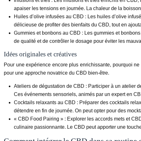
Infusions et thés :
Les infusions et thés enrichis en CBD,
apaiser les tensions en journée. La chaleur de la boisso
Huiles d’olive infusées au CBD :
Les huiles d’olive infus
délicieuse de profiter des bienfaits du CBD, tout en ajout
Gummies et bonbons au CBD :
Les gummies et bonbons a
de qualité et de contrôler le dosage pour éviter les mauva
Idées originales et créatives
Pour une expérience encore plus enrichissante, pourquoi ne p
pour une approche novatrice du CBD bien-être.
Ateliers de dégustation de CBD :
Participer à un atelier
Ces événements sensoriels, animés par un expert en CBD 
Cocktails relaxants au CBD :
Préparer des cocktails rela
détendre en fin de journée. On peut opter pour des mockta
« CBD Food Pairing » :
Explorer les accords mets et CBD
culinaire passionnante. Le CBD peut apporter une touche 
Comment intégrer le CBD dans sa routine 