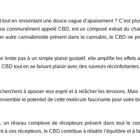
out en ressentant une douce vague d’apaisement ? C’est plus q
lus communément appelé CBD, est un composé extrait du chanvr
n autre cannabinoïde présent dans le cannabis, le CBD ne prov
mite pas à un simple plaisir gustatif, elle amplifie les effets
u CBD tout en se faisant plaisir avec des saveurs réconfortantes.
n
rchent à apaiser leur esprit et à relâcher les tensions. Mais 
ensemble le potentiel de cette molécule fascinante pour votre bi
un réseau complexe de récepteurs présent dans tout le corp
nt à ces récepteurs, le CBD contribue à rétablir l’équilibre et à f