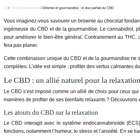
/
CBD et alimentation
/ Détente et gourmandise : le duo parfait du CBD
Vous imaginez-vous savourer un brownie au chocolat fondant t
ingénieuse du CBD et de la gourmandise. Le cannabidiol, p
pour améliorer le bien-être général. Contrairement au THC, u
fera pas planer.
Cette combinaison unique du CBD et de la gourmandise ne se li
complètes. L’idée est simple : profiter des vertus calmantes d
Le CBD : un allié naturel pour la relaxatio
Le CBD s’est imposé comme un allié de choix pour ceux qui che
manières de profiter de ses bienfaits relaxants ? Découvrons 
Les atouts du CBD sur la relaxation
Le CBD interagit avec le système endocannabinoïde (ECS), 
fonctions, notamment l’humeur, le stress et l’anxiété. En se lia