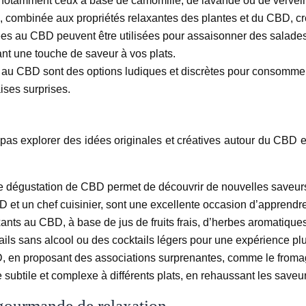
 notamment ceux à base de camomille, de lavande ou de verveine
n, combinée aux propriétés relaxantes des plantes et du CBD, cré
ées au CBD peuvent être utilisées pour assaisonner des salades,
ant une touche de saveur à vos plats.
u CBD sont des options ludiques et discrètes pour consommer d
ises surprises.
as explorer des idées originales et créatives autour du CBD e
 de dégustation de CBD permet de découvrir de nouvelles saveurs
et un chef cuisinier, sont une excellente occasion d’apprendre 
xants au CBD, à base de jus de fruits frais, d’herbes aromatiqu
ils sans alcool ou des cocktails légers pour une expérience plu
, en proposant des associations surprenantes, comme le fromage,
subtile et complexe à différents plats, en rehaussant les saveu
gourmande de relaxation