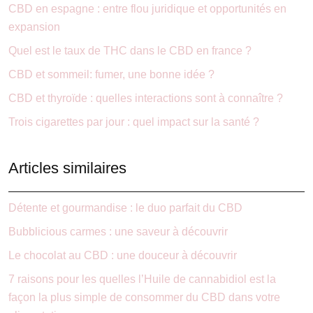
CBD en espagne : entre flou juridique et opportunités en
expansion
Quel est le taux de THC dans le CBD en france ?
CBD et sommeil: fumer, une bonne idée ?
CBD et thyroïde : quelles interactions sont à connaître ?
Trois cigarettes par jour : quel impact sur la santé ?
Articles similaires
Détente et gourmandise : le duo parfait du CBD
Bubblicious carmes : une saveur à découvrir
Le chocolat au CBD : une douceur à découvrir
7 raisons pour les quelles l’Huile de cannabidiol est la
façon la plus simple de consommer du CBD dans votre