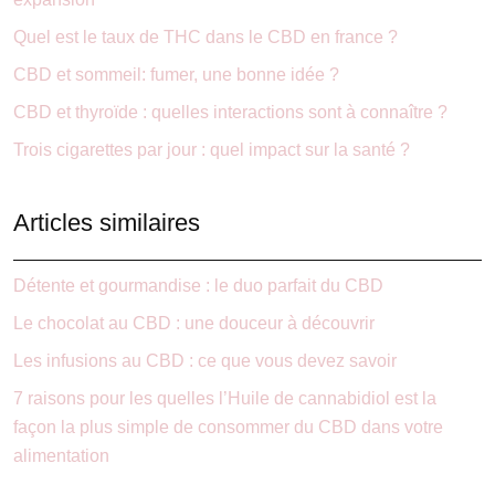
Quel est le taux de THC dans le CBD en france ?
CBD et sommeil: fumer, une bonne idée ?
CBD et thyroïde : quelles interactions sont à connaître ?
Trois cigarettes par jour : quel impact sur la santé ?
Articles similaires
Détente et gourmandise : le duo parfait du CBD
Le chocolat au CBD : une douceur à découvrir
Les infusions au CBD : ce que vous devez savoir
7 raisons pour les quelles l’Huile de cannabidiol est la
façon la plus simple de consommer du CBD dans votre
alimentation