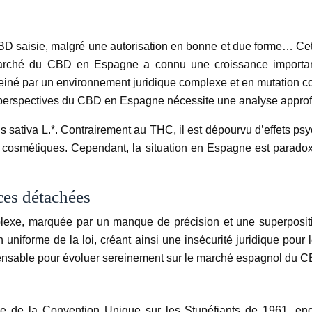
CBD saisie, malgré une autorisation en bonne et due forme… Cet
e marché du CBD en Espagne a connu une croissance importa
iné par un environnement juridique complexe et en mutation cons
perspectives du CBD en Espagne nécessite une analyse approfon
sativa L.*. Contrairement au THC, il est dépourvu d’effets psyc
s cosmétiques. Cependant, la situation en Espagne est paradox
èces détachées
lexe, marquée par un manque de précision et une superpositio
on uniforme de la loi, créant ainsi une insécurité juridique p
pensable pour évoluer sereinement sur le marché espagnol du C
rée de la Convention Unique sur les Stupéfiants de 1961, enc