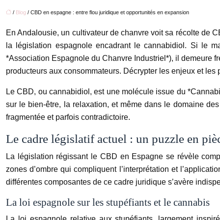
/
Blog
/ CBD en espagne : entre flou juridique et opportunités en expansion
En Andalousie, un cultivateur de chanvre voit sa récolte de 
la législation espagnole encadrant le cannabidiol. Si l
*Association Espagnole du Chanvre Industriel*), il demeure fre
producteurs aux consommateurs. Décrypter les enjeux et les 
Le CBD, ou cannabidiol, est une molécule issue du *Cannabis 
sur le bien-être, la relaxation, et même dans le domaine de
fragmentée et parfois contradictoire.
Le cadre législatif actuel : un puzzle en pi
La législation régissant le CBD en Espagne se révèle comp
zones d’ombre qui compliquent l’interprétation et l’applicati
différentes composantes de ce cadre juridique s’avère indis
La loi espagnole sur les stupéfiants et le cannabis
La loi espagnole relative aux stupéfiants, largement inspi