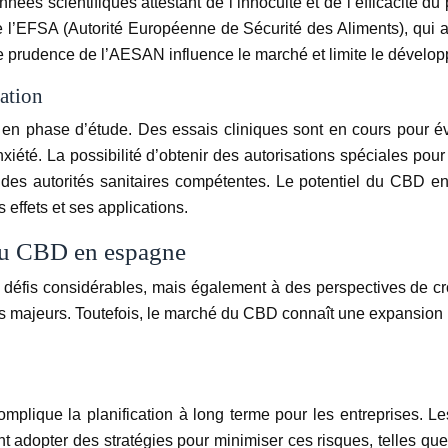
es scientifiques attestant de l’innocuité et de l’efficacité du
l’EFSA (Autorité Européenne de Sécurité des Aliments), qui a
e prudence de l’AESAN influence le marché et limite le dévelo
ration
 phase d’étude. Des essais cliniques sont en cours pour évalu
anxiété. La possibilité d’obtenir des autorisations spéciales po
des autorités sanitaires compétentes. Le potentiel du CBD en
effets et ses applications.
 du CBD en espagne
fis considérables, mais également à des perspectives de crois
les majeurs. Toutefois, le marché du CBD connaît une expansion r
omplique la planification à long terme pour les entreprises. L
 adopter des stratégies pour minimiser ces risques, telles que 