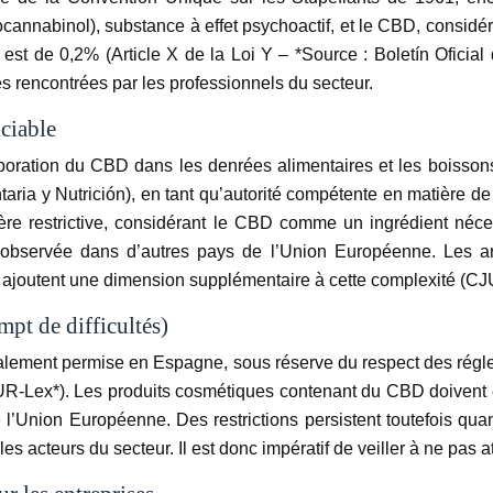
annabinol), substance à effet psychoactif, et le CBD, considé
st de 0,2% (Article X de la Loi Y – *Source : Boletín Oficial de
tés rencontrées par les professionnels du secteur.
ciable
rporation du CBD dans les denrées alimentaires et les boiss
a y Nutrición), en tant qu’autorité compétente en matière de s
ère restrictive, considérant le CBD comme un ingrédient néces
e observée dans d’autres pays de l’Union Européenne. Les 
D ajoutent une dimension supplémentaire à cette complexité (CJU
mpt de difficultés)
ralement permise en Espagne, sous réserve du respect des régl
R-Lex*). Les produits cosmétiques contenant du CBD doivent ê
de l’Union Européenne. Des restrictions persistent toutefois qua
es acteurs du secteur. Il est donc impératif de veiller à ne pas 