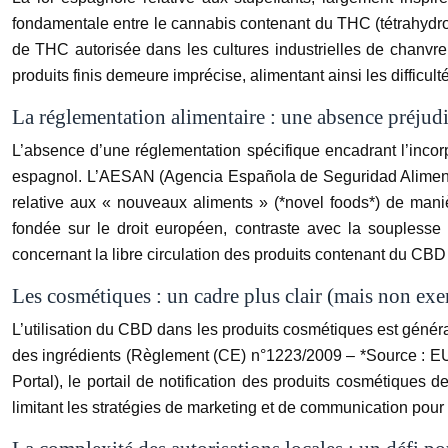
fondamentale entre le cannabis contenant du THC (tétrahydroc
de THC autorisée dans les cultures industrielles de chanvre e
produits finis demeure imprécise, alimentant ainsi les difficul
La réglementation alimentaire : une absence préjudi
L’absence d’une réglementation spécifique encadrant l’inco
espagnol. L’AESAN (Agencia Española de Seguridad Alimentari
relative aux « nouveaux aliments » (*novel foods*) de mani
fondée sur le droit européen, contraste avec la soupless
concernant la libre circulation des produits contenant du CB
Les cosmétiques : un cadre plus clair (mais non exe
L’utilisation du CBD dans les produits cosmétiques est géné
des ingrédients (Règlement (CE) n°1223/2009 – *Source : EU
Portal), le portail de notification des produits cosmétiques 
limitant les stratégies de marketing et de communication pour l