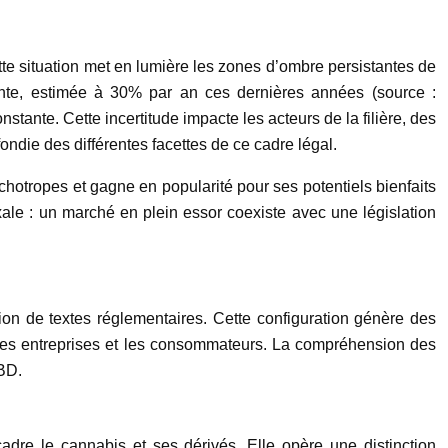
te situation met en lumière les zones d’ombre persistantes de
nte, estimée à 30% par an ces dernières années (source :
tante. Cette incertitude impacte les acteurs de la filière, des
die des différentes facettes de ce cadre légal.
hotropes et gagne en popularité pour ses potentiels bienfaits
ale : un marché en plein essor coexiste avec une législation
n de textes réglementaires. Cette configuration génère des
our les entreprises et les consommateurs. La compréhension des
BD.
adre le cannabis et ses dérivés. Elle opère une distinction