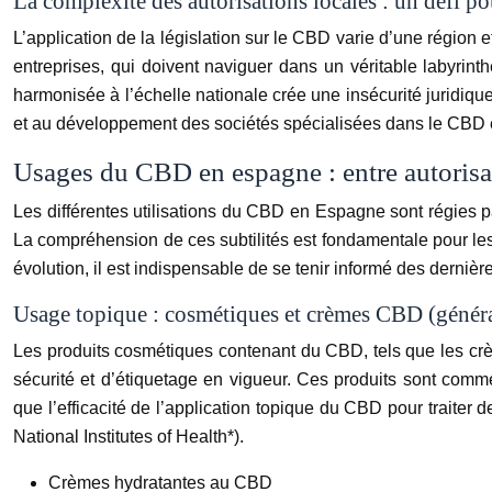
La complexité des autorisations locales : un défi po
L’application de la législation sur le CBD varie d’une région
entreprises, qui doivent naviguer dans un véritable labyrint
harmonisée à l’échelle nationale crée une insécurité juridique
et au développement des sociétés spécialisées dans le CBD
Usages du CBD en espagne : entre autorisat
Les différentes utilisations du CBD en Espagne sont régies par d
La compréhension de ces subtilités est fondamentale pour les 
évolution, il est indispensable de se tenir informé des dernièr
Usage topique : cosmétiques et crèmes CBD (généra
Les produits cosmétiques contenant du CBD, tels que les crè
sécurité et d’étiquetage en vigueur. Ces produits sont commer
que l’efficacité de l’application topique du CBD pour traiter d
National Institutes of Health*).
Crèmes hydratantes au CBD