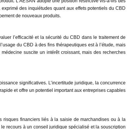
 produit. L’AESAN adopte une position restrictive vis-à-vis des
 exprimé des inquiétudes quant aux effets potentiels du CBD
ppement de nouveaux produits.
er l’efficacité et la sécurité du CBD dans le traitement de
ur l’usage du CBD à des fins thérapeutiques est à l’étude, mais
 médecine suscite un intérêt croissant, mais des recherches
sance significatives. L’incertitude juridique, la concurrence
apide et offre un potentiel important aux entreprises capables
es risques financiers liés à la saisie de marchandises ou à la
le recours à un conseil juridique spécialisé et la souscription