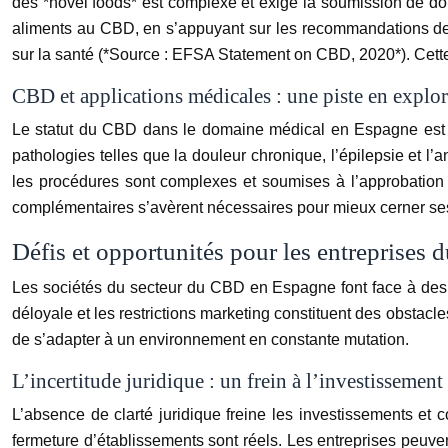
des *novel foods* est complexe et exige la soumission de donné
aliments au CBD, en s’appuyant sur les recommandations de 
sur la santé (*Source : EFSA Statement on CBD, 2020*). Cett
CBD et applications médicales : une piste en explo
Le statut du CBD dans le domaine médical en Espagne est en
pathologies telles que la douleur chronique, l’épilepsie et l’
les procédures sont complexes et soumises à l’approbation 
complémentaires s’avèrent nécessaires pour mieux cerner ses 
Défis et opportunités pour les entreprises
Les sociétés du secteur du CBD en Espagne font face à des dé
déloyale et les restrictions marketing constituent des obstac
de s’adapter à un environnement en constante mutation.
L’incertitude juridique : un frein à l’investissement
L’absence de clarté juridique freine les investissements et c
fermeture d’établissements sont réels. Les entreprises peuvent