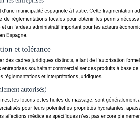
ur les entreprises
 et d’une municipalité espagnole à l’autre. Cette fragmentation
he de réglementations locales pour obtenir les permis nécessai
 et un fardeau administratif important pour les acteurs économi
 en Espagne.
ion et tolérance
es cadres juridiques distincts, allant de l’autorisation formelle
entreprises souhaitant commercialiser des produits à base de C
es réglementations et interprétations juridiques.
lement autorisés)
mes, les lotions et les huiles de massage, sont généralement 
cialisés pour leurs potentielles propriétés hydratantes, apaisan
es affections médicales spécifiques n’est pas encore pleinement é