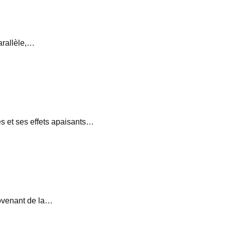
arallèle,…
s et ses effets apaisants…
ovenant de la…