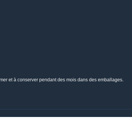
mmer et à conserver pendant des mois dans des emballages.
Apprenez-en davantage sur vos variétés favorites de cannabis.