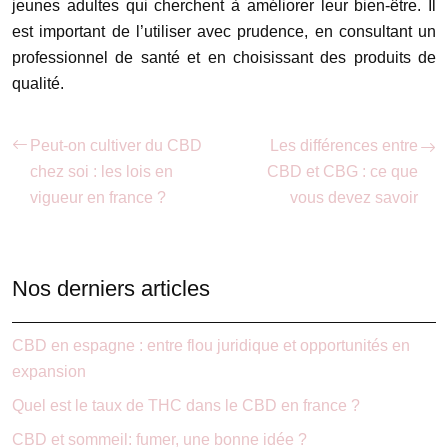
jeunes adultes qui cherchent à améliorer leur bien-être. Il
est important de l’utiliser avec prudence, en consultant un
professionnel de santé et en choisissant des produits de
qualité.
Peut-on cultiver du CBD
Les différences entre
chez soi : les lois en
CBD et CBG : ce que
vigueur en france ?
vous devez savoir
Nos derniers articles
CBD en espagne : entre flou juridique et opportunités en
expansion
Quel est le taux de THC dans le CBD en france ?
CBD et sommeil: fumer, une bonne idée ?