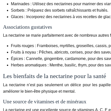
Marinades :
Utilisez des nectarines pour mariner des via
Sorbets :
Préparez des sorbets rafraîchissants et fruités.
Glaces :
Incorporez des nectarines à vos recettes de gla
Associations gustatives
La nectarine se marie parfaitement avec de nombreux autres f
Fruits rouges :
Framboises, myrtilles, groseilles, cassis, 
Fruits à noyau :
Pêches, abricots, cerises, pour des save
Épices :
Cannelle, gingembre, cardamome, pour des sav
Herbes aromatiques :
Menthe, basilic, thym, pour des sav
Les bienfaits de la nectarine pour la santé
La nectarine n’est pas seulement un délice pour les papille
améliorer le bien-être physique et mental.
Une source de vitamines et de minéraux
La nectarine est une excellente source de vitamines A, C, E e