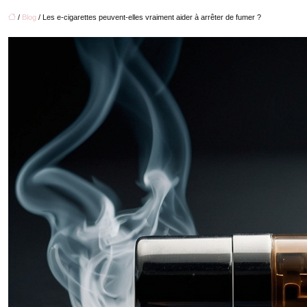
/
Blog
/ Les e-cigarettes peuvent-elles vraiment aider à arrêter de fumer ?