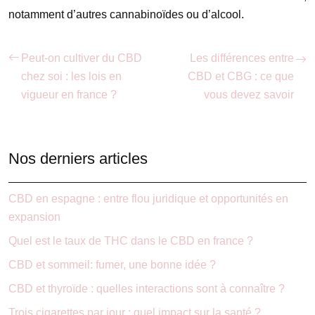
notamment d’autres cannabinoïdes ou d’alcool.
Peut-on cultiver du CBD
Les différences entre
chez soi : les lois en
CBD et CBG : ce que
vigueur en france ?
vous devez savoir
Nos derniers articles
CBD en espagne : entre flou juridique et opportunités en
expansion
Quel est le taux de THC dans le CBD en france ?
CBD et sommeil: fumer, une bonne idée ?
CBD et thyroïde : quelles interactions sont à connaître ?
Trois cigarettes par jour : quel impact sur la santé ?