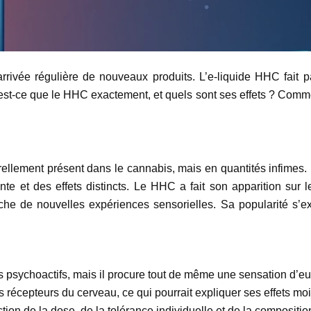
rivée régulière de nouveaux produits. L’e-liquide HHC fait p
-ce que le HHC exactement, et quels sont ses effets ? Commen
llement présent dans le cannabis, mais en quantités infimes. 
ente et des effets distincts. Le HHC a fait son apparition su
 de nouvelles expériences sensorielles. Sa popularité s’exp
psychoactifs, mais il procure tout de même une sensation d’eup
cepteurs du cerveau, ce qui pourrait expliquer ses effets moins 
ion de la dose, de la tolérance individuelle et de la composition