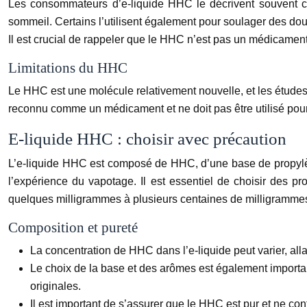
Les consommateurs d’e-liquide HHC le décrivent souvent co
sommeil. Certains l’utilisent également pour soulager des dou
Il est crucial de rappeler que le HHC n’est pas un médicament 
Limitations du HHC
Le HHC est une molécule relativement nouvelle, et les études s
reconnu comme un médicament et ne doit pas être utilisé pour
E-liquide HHC : choisir avec précaution
L’e-liquide HHC est composé de HHC, d’une base de propylène
l’expérience du vapotage. Il est essentiel de choisir des pro
quelques milligrammes à plusieurs centaines de milligrammes p
Composition et pureté
La concentration de HHC dans l’e-liquide peut varier, all
Le choix de la base et des arômes est également important
originales.
Il est important de s’assurer que le HHC est pur et ne c