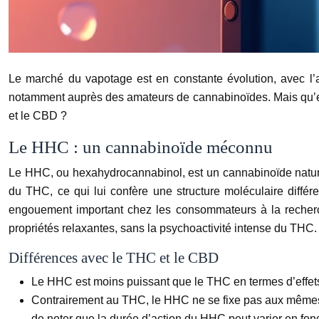
Le marché du vapotage est en constante évolution, avec l’ar
notamment auprès des amateurs de cannabinoïdes. Mais qu’est
et le CBD ?
Le HHC : un cannabinoïde méconnu
Le HHC, ou hexahydrocannabinol, est un cannabinoïde nature
du THC, ce qui lui confère une structure moléculaire différ
engouement important chez les consommateurs à la recherche
propriétés relaxantes, sans la psychoactivité intense du THC.
Différences avec le THC et le CBD
Le HHC est moins puissant que le THC en termes d’effets 
Contrairement au THC, le HHC ne se fixe pas aux mêmes ré
de noter que la durée d’action du HHC peut varier en fonct