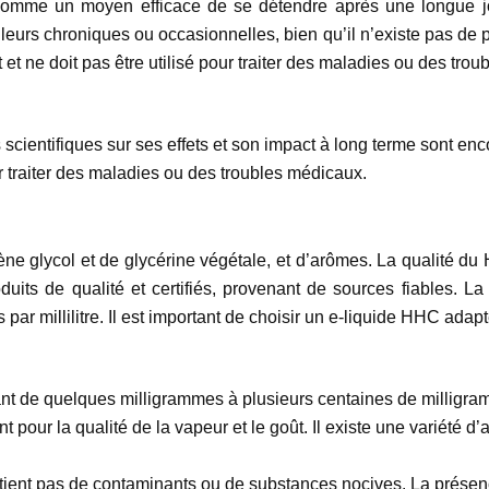
mme un moyen efficace de se détendre après une longue journ
leurs chroniques ou occasionnelles, bien qu’il n’existe pas de p
et ne doit pas être utilisé pour traiter des maladies ou des tro
cientifiques sur ses effets et son impact à long terme sont enco
 traiter des maladies ou des troubles médicaux.
 glycol et de glycérine végétale, et d’arômes. La qualité du H
duits de qualité et certifiés, provenant de sources fiables. L
ar millilitre. Il est important de choisir un e-liquide HHC adap
ant de quelques milligrammes à plusieurs centaines de milligramm
 pour la qualité de la vapeur et le goût. Il existe une variété d
ontient pas de contaminants ou de substances nocives. La présen