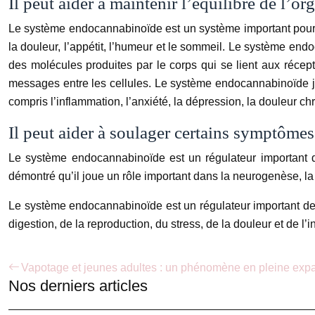
Il peut aider à maintenir l’équilibre de l’o
Le système endocannabinoïde est un système important pour ma
la douleur, l’appétit, l’humeur et le sommeil. Le système e
des molécules produites par le corps qui se lient aux réce
messages entre les cellules. Le système endocannabinoïde joue
compris l’inflammation, l’anxiété, la dépression, la douleur 
Il peut aider à soulager certains symptômes
Le système endocannabinoïde est un régulateur important de l
démontré qu’il joue un rôle important dans la neurogenèse, la 
Le système endocannabinoïde est un régulateur important de 
digestion, de la reproduction, du stress, de la douleur et de l’
Vapotage et jeunes adultes : un phénomène en pleine exp
Nos derniers articles