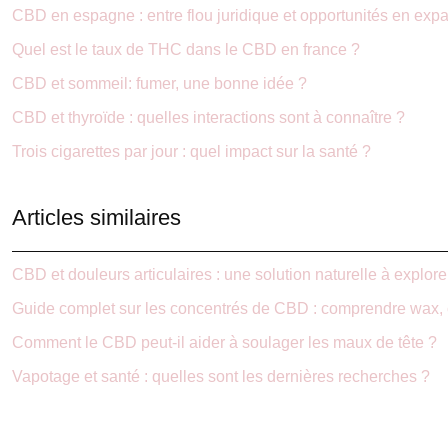
CBD en espagne : entre flou juridique et opportunités en exp
Quel est le taux de THC dans le CBD en france ?
CBD et sommeil: fumer, une bonne idée ?
CBD et thyroïde : quelles interactions sont à connaître ?
Trois cigarettes par jour : quel impact sur la santé ?
Articles similaires
CBD et douleurs articulaires : une solution naturelle à explore
Guide complet sur les concentrés de CBD : comprendre wax, c
Comment le CBD peut-il aider à soulager les maux de tête ?
Vapotage et santé : quelles sont les dernières recherches ?