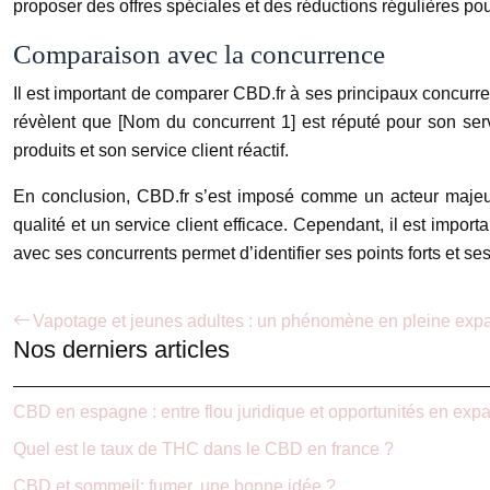
proposer des offres spéciales et des réductions régulières pou
Comparaison avec la concurrence
Il est important de comparer CBD.fr à ses principaux concurren
révèlent que [Nom du concurrent 1] est réputé pour son serv
produits et son service client réactif.
En conclusion, CBD.fr s’est imposé comme un acteur majeur 
qualité et un service client efficace. Cependant, il est impor
avec ses concurrents permet d’identifier ses points forts et s
Vapotage et jeunes adultes : un phénomène en pleine exp
Nos derniers articles
CBD en espagne : entre flou juridique et opportunités en exp
Quel est le taux de THC dans le CBD en france ?
CBD et sommeil: fumer, une bonne idée ?