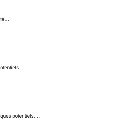
rité…
potentiels…
iques potentiels….