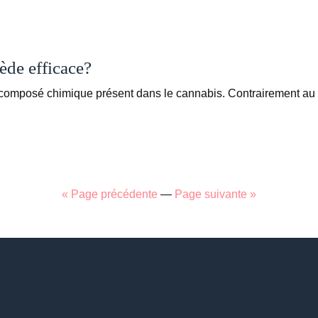
ède efficace?
n composé chimique présent dans le cannabis. Contrairement 
« Page précédente
—
Page suivante »