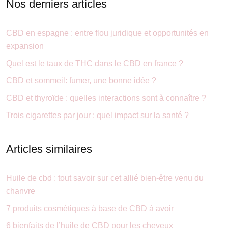
Nos derniers articles
CBD en espagne : entre flou juridique et opportunités en
expansion
Quel est le taux de THC dans le CBD en france ?
CBD et sommeil: fumer, une bonne idée ?
CBD et thyroïde : quelles interactions sont à connaître ?
Trois cigarettes par jour : quel impact sur la santé ?
Articles similaires
Huile de cbd : tout savoir sur cet allié bien-être venu du
chanvre
7 produits cosmétiques à base de CBD à avoir
6 bienfaits de l’huile de CBD pour les cheveux